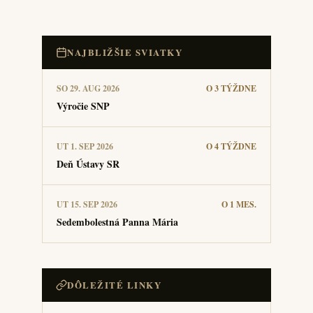
NAJBLIŽŠIE SVIATKY
SO 29. AUG 2026
O 3 TÝŽDNE
Výročie SNP
UT 1. SEP 2026
O 4 TÝŽDNE
Deň Ústavy SR
UT 15. SEP 2026
O 1 MES.
Sedembolestná Panna Mária
DÔLEŽITÉ LINKY