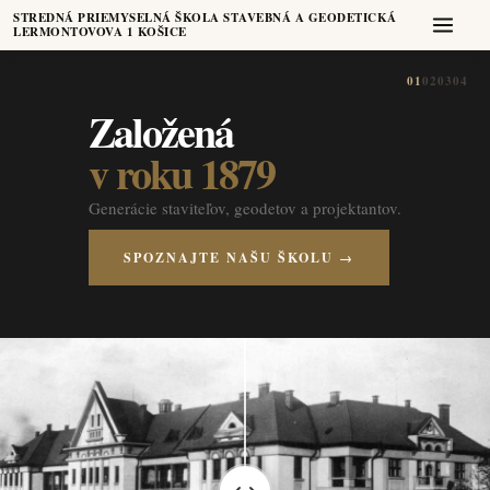
STREDNÁ PRIEMYSELNÁ ŠKOLA STAVEBNÁ A GEODETICKÁ
LERMONTOVOVA 1 KOŠICE
01
02
03
04
Založená
v roku 1879
Generácie staviteľov, geodetov a projektantov.
SPOZNAJTE NAŠU ŠKOLU →