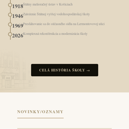
Štátny melioračný ústav v Košiciach
1918
Založenie Štátnej vyššej vodohospodárskej školy
1946
Presťahovanie sa do súčasného sídla na Lermontovovej ulici
1969
Komplexná rekonštrukcia a modernizácia školy
2026
CELÁ HISTÓRIA ŠKOLY →
NOVINKY/OZNAMY