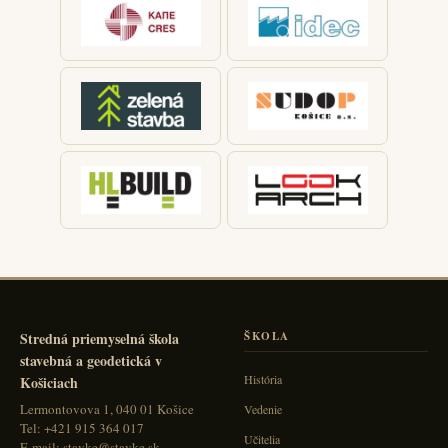
Stredná priemyselná škola
ŠKOLA
stavebná a geodetická v
História
Košiciach
Lermontovova 1, 040 01 Košice
Vedenie
Tel: +421 915 364 017
Učitelia
E-mail: stavke@stavke.sk