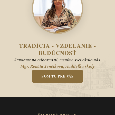
TRADÍCIA - VZDELANIE -
BUDÚCNOSŤ
Staviame na odbornosti, meníme svet okolo nás.
Mgr. Renáta Jenčíková, riaditeľka školy
SOM TU PRE VÁS