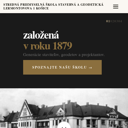
STREDNÁ PRIEMYSELNÁ ŠKOLA STAVEBNÁ A GEODETICKÁ
LERMONTOVOVA 1 KOŠICE
01
02
03
04
založená
v roku 1879
Generácie staviteľov, geodetov a projektantov.
SPOZNAJTE NAŠU ŠKOLU →