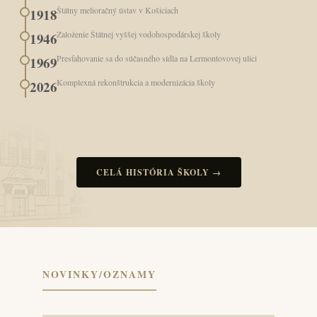
Štátny melioračný ústav v Košiciach
1918
Založenie Štátnej vyššej vodohospodárskej školy
1946
Presťahovanie sa do súčasného sídla na Lermontovovej ulici
1969
Komplexná rekonštrukcia a modernizácia školy
2026
CELÁ HISTÓRIA ŠKOLY →
NOVINKY/OZNAMY