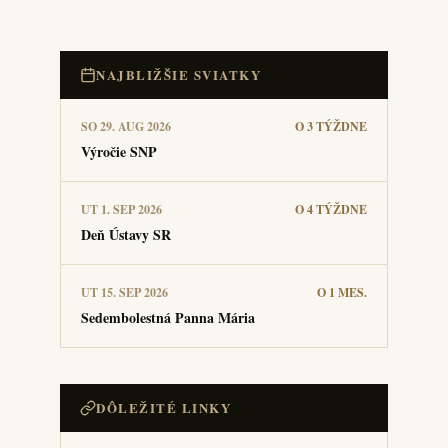
NAJBLIŽŠIE SVIATKY
SO 29. AUG 2026
O 3 TÝŽDNE
Výročie SNP
UT 1. SEP 2026
O 4 TÝŽDNE
Deň Ústavy SR
UT 15. SEP 2026
O 1 MES.
Sedembolestná Panna Mária
DÔLEŽITÉ LINKY