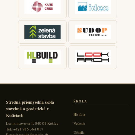
Stredná priemyselná škola
ŠKOLA
stavebná a geodetická v
História
Košiciach
Lermontovova 1, 040 01 Košice
Vedenie
Tel: +421 915 364 017
Učitelia
E-mail: stavke@stavke.sk