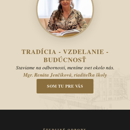
TRADÍCIA - VZDELANIE -
BUDÚCNOSŤ
Staviame na odbornosti, meníme svet okolo nás.
Mgr. Renáta Jenčíková, riaditeľka školy
SOM TU PRE VÁS