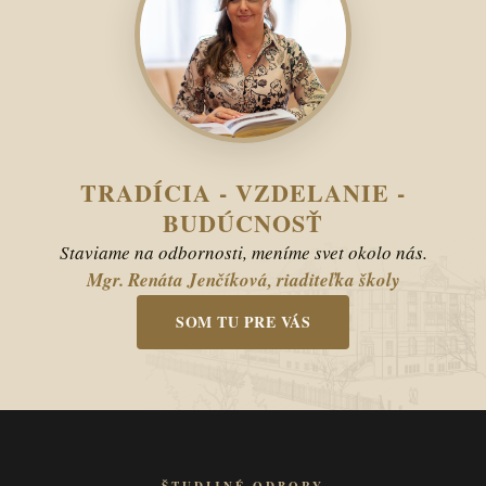
TRADÍCIA - VZDELANIE -
BUDÚCNOSŤ
Staviame na odbornosti, meníme svet okolo nás.
Mgr. Renáta Jenčíková, riaditeľka školy
SOM TU PRE VÁS