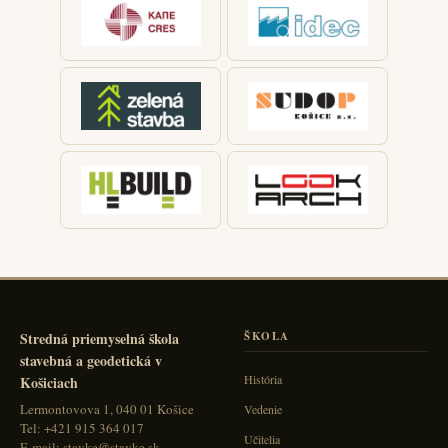
Stredná priemyselná škola
ŠKOLA
stavebná a geodetická v
História
Košiciach
Lermontovova 1, 040 01 Košice
Vedenie
Tel: +421 915 364 017
Učitelia
E-mail: stavke@stavke.sk