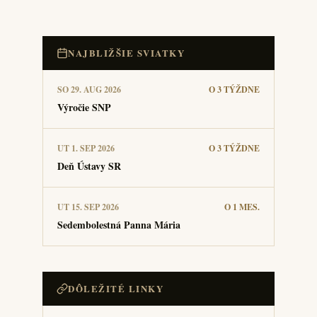
NAJBLIŽŠIE SVIATKY
SO 29. AUG 2026
O 3 TÝŽDNE
Výročie SNP
UT 1. SEP 2026
O 3 TÝŽDNE
Deň Ústavy SR
UT 15. SEP 2026
O 1 MES.
Sedembolestná Panna Mária
DÔLEŽITÉ LINKY