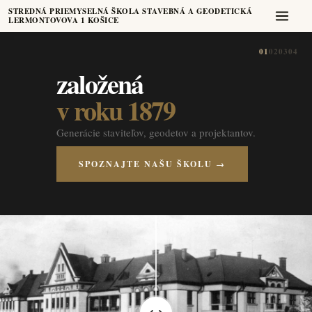
STREDNÁ PRIEMYSELNÁ ŠKOLA STAVEBNÁ A GEODETICKÁ
LERMONTOVOVA 1 KOŠICE
01
02
03
04
založená
v roku 1879
Generácie staviteľov, geodetov a projektantov.
SPOZNAJTE NAŠU ŠKOLU →