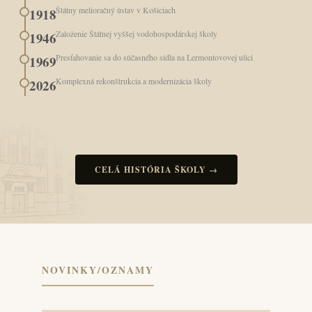
Štátny melioračný ústav v Košiciach
1918
Založenie Štátnej vyššej vodohospodárskej školy
1946
Presťahovanie sa do súčasného sídla na Lermontovovej ulici
1969
Komplexná rekonštrukcia a modernizácia školy
2026
CELÁ HISTÓRIA ŠKOLY →
NOVINKY/OZNAMY