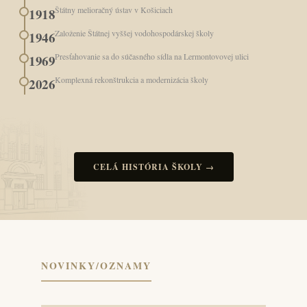
Štátny melioračný ústav v Košiciach
1918
Založenie Štátnej vyššej vodohospodárskej školy
1946
Presťahovanie sa do súčasného sídla na Lermontovovej ulici
1969
Komplexná rekonštrukcia a modernizácia školy
2026
CELÁ HISTÓRIA ŠKOLY →
NOVINKY/OZNAMY