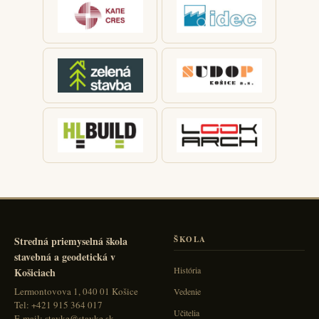
Stredná priemyselná škola
ŠKOLA
stavebná a geodetická v
História
Košiciach
Lermontovova 1, 040 01 Košice
Vedenie
Tel: +421 915 364 017
Učitelia
E-mail: stavke@stavke.sk