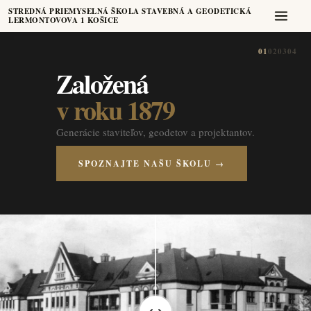
STREDNÁ PRIEMYSELNÁ ŠKOLA STAVEBNÁ A GEODETICKÁ
LERMONTOVOVA 1 KOŠICE
01
02
03
04
Založená
v roku 1879
Generácie staviteľov, geodetov a projektantov.
SPOZNAJTE NAŠU ŠKOLU →