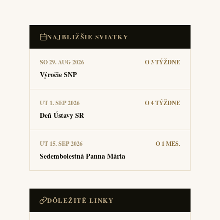
NAJBLIŽŠIE SVIATKY
SO 29. AUG 2026
O 3 TÝŽDNE
Výročie SNP
UT 1. SEP 2026
O 4 TÝŽDNE
Deň Ústavy SR
UT 15. SEP 2026
O 1 MES.
Sedembolestná Panna Mária
DÔLEŽITÉ LINKY