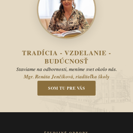
TRADÍCIA - VZDELANIE -
BUDÚCNOSŤ
Staviame na odbornosti, meníme svet okolo nás.
Mgr. Renáta Jenčíková, riaditeľka školy
SOM TU PRE VÁS