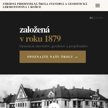
STREDNÁ PRIEMYSELNÁ ŠKOLA STAVEBNÁ A GEODETICKÁ
LERMONTOVOVA 1 KOŠICE
01
02
03
04
založená
v roku 1879
Generácie staviteľov, geodetov a projektantov.
SPOZNAJTE NAŠU ŠKOLU →