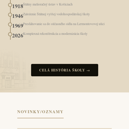
Štátny melioračný ústav v Košiciach
1918
Založenie Štátnej vyššej vodohospodárskej školy
1946
Presťahovanie sa do súčasného sídla na Lermontovovej ulici
1969
Komplexná rekonštrukcia a modernizácia školy
2026
CELÁ HISTÓRIA ŠKOLY →
NOVINKY/OZNAMY