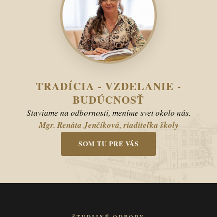
TRADÍCIA - VZDELANIE -
BUDÚCNOSŤ
Staviame na odbornosti, meníme svet okolo nás.
Mgr. Renáta Jenčíková, riaditeľka školy
SOM TU PRE VÁS