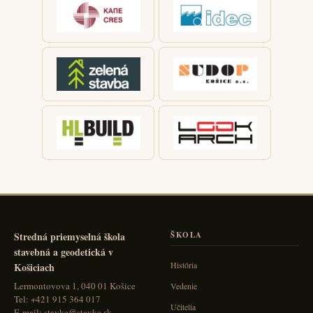
Stredná priemyselná škola
ŠKOLA
stavebná a geodetická v
História
Košiciach
Lermontovova 1, 040 01 Košice
Vedenie
Tel: +421 915 364 017
Učitelia
E-mail: stavke@stavke.sk