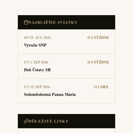
NAJBLIŽŠIE SVIATKY
SO 29. AUG 2026
O 3 TÝŽDNE
Výročie SNP
UT 1. SEP 2026
O 3 TÝŽDNE
Deň Ústavy SR
UT 15. SEP 2026
O 1 MES.
Sedembolestná Panna Mária
DÔLEŽITÉ LINKY