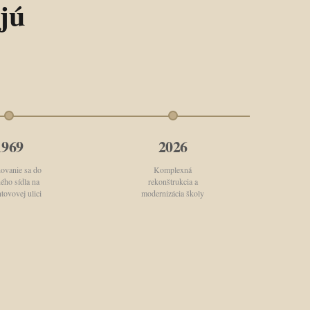
jú
1969
2026
hovanie sa do
Komplexná
ého sídla na
rekonštrukcia a
tovovej ulici
modernizácia školy