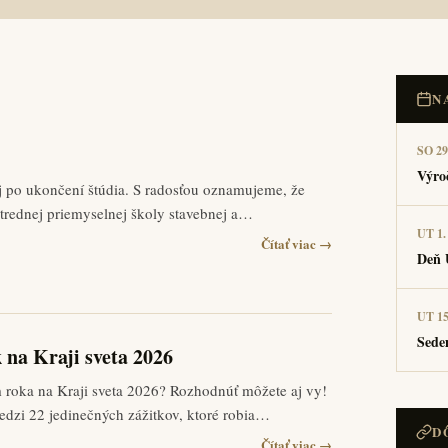
N
!
SO 29
Výro
aj po ukončení štúdia. S radosťou oznamujeme, že
Strednej priemyselnej školy stavebnej a…
UT 1.
Čítať viac →
Deň 
UT 15
Sede
k na Kraji sveta 2026
m roka na Kraji sveta 2026? Rozhodnúť môžete aj vy!
medzi 22 jedinečných zážitkov, ktoré robia…
D
Čítať viac →