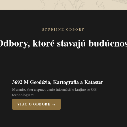
ŠTUDIJNÉ ODBORY
Odbory, ktoré stavajú budúcnos
3692 M Geodézia, Kartografia a Kataster
Meranie, zber a spracovanie informácií o krajine so GIS
technológiami.
VIAC O ODBORE →