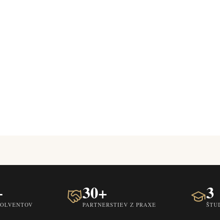
+
30+
3
SOLVENTOV
PARTNERSTIEV Z PRAXE
ŠTU