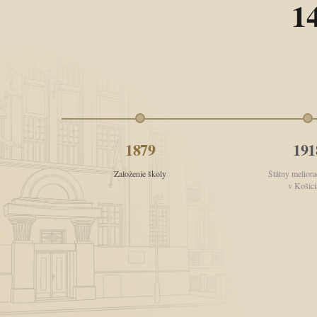
1
1879
191
Založenie školy
Štátny meliora
v Košici