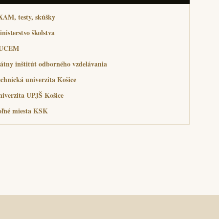
XAM, testy, skúšky
nisterstvo školstva
UCEM
átny inštitút odborného vzdelávania
chnická univerzita Košice
iverzita UPJŠ Košice
oľné miesta KSK