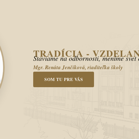
TRADÍCIA - VZDELA
Staviame na odbornosti, meníme svet 
Mgr. Renáta Jenčíková, riaditeľka školy
SOM TU PRE VÁS