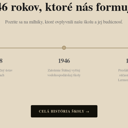
46 rokov, ktoré nás formu
Pozrite sa na míľniky, ktoré ovplyvnili našu školu a jej budúcnosť.
8
1946
čný ústav
Založenie Štátnej vyššej
Presťa
ach
vodohospodárskej školy
súčasn
Lermon
CELÁ HISTÓRIA ŠKOLY →