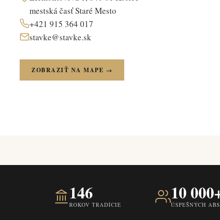
mestská časť Staré Mesto
+421 915 364 017
stavke@stavke.sk
ZOBRAZIŤ NA MAPE →
146
10 000
ROKOV TRADÍCIE
ÚSPEŠNÝCH AB