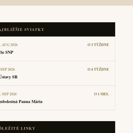
AJBLIŽŠIE SVIATKY
. AUG 2026
O 3 TÝŽDNE
čie SNP
 SEP 2026
O 4 TÝŽDNE
Ústavy SR
. SEP 2026
O 1 MES.
mbolestná Panna Mária
ÔLEŽITÉ LINKY