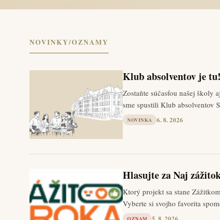
NOVINKY/OZNAMY
Klub absolventov je tu
Zostaňte súčasťou našej školy 
sme spustili Klub absolventov 
6. 8. 2026
NOVINKA
Hlasujte za Naj zážito
Ktorý projekt sa stane Zážitko
Vyberte si svojho favorita spo
5. 8. 2026
OZNAM