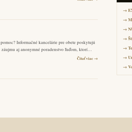
→
E
→
Mi
→
N
→
Št
e pomoc? Informačné kancelárie pre obete poskytujú
→
Te
ade záujmu aj anonymné poradenstvo ľuďom, ktorí…
→
Un
Čítať viac →
→
V