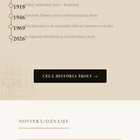
Štátny melioračný ústav v Košiciach
1918
Založenie Štátnej vyššej vodohospodárskej školy
1946
Presťahovanie sa do súčasného sídla na Lermontovovej ulici
1969
Komplexná rekonštrukcia a modernizácia školy
2026
CELÁ HISTÓRIA ŠKOLY →
NOVINKY/OZNAMY