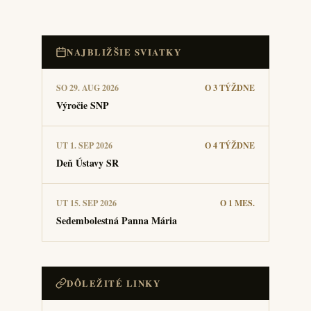
NAJBLIŽŠIE SVIATKY
SO 29. AUG 2026
O 3 TÝŽDNE
Výročie SNP
UT 1. SEP 2026
O 4 TÝŽDNE
Deň Ústavy SR
UT 15. SEP 2026
O 1 MES.
Sedembolestná Panna Mária
DÔLEŽITÉ LINKY