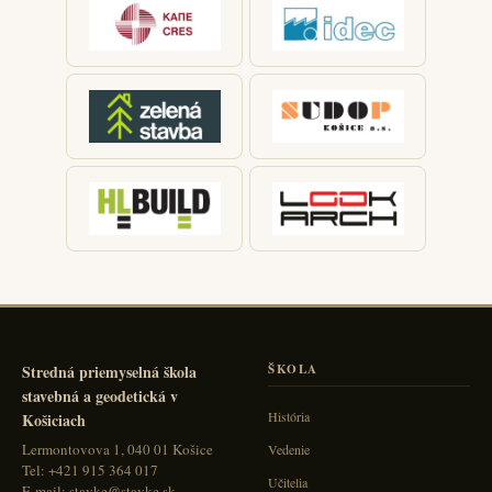
Stredná priemyselná škola
ŠKOLA
stavebná a geodetická v
História
Košiciach
Lermontovova 1, 040 01 Košice
Vedenie
Tel: +421 915 364 017
Učitelia
E-mail: stavke@stavke.sk