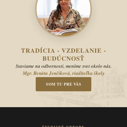
TRADÍCIA - VZDELANIE -
BUDÚCNOSŤ
Staviame na odbornosti, meníme svet okolo nás.
Mgr. Renáta Jenčíková, riaditeľka školy
SOM TU PRE VÁS