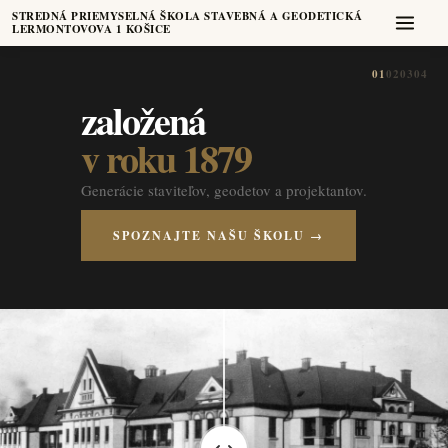
STREDNÁ PRIEMYSELNÁ ŠKOLA STAVEBNÁ A GEODETICKÁ
LERMONTOVOVA 1 KOŠICE
01
02
03
04
založená
v roku 1879
Generácie staviteľov, geodetov a projektantov.
SPOZNAJTE NAŠU ŠKOLU →