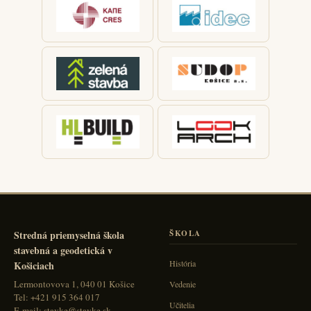
Stredná priemyselná škola
ŠKOLA
stavebná a geodetická v
História
Košiciach
Lermontovova 1, 040 01 Košice
Vedenie
Tel: +421 915 364 017
Učitelia
E-mail: stavke@stavke.sk