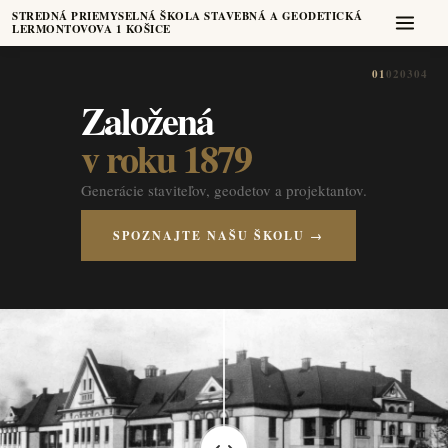
STREDNÁ PRIEMYSELNÁ ŠKOLA STAVEBNÁ A GEODETICKÁ
LERMONTOVOVA 1 KOŠICE
01
02
03
04
Založená
v roku 1879
Generácie staviteľov, geodetov a projektantov.
SPOZNAJTE NAŠU ŠKOLU →