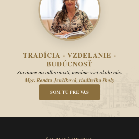
TRADÍCIA - VZDELANIE -
BUDÚCNOSŤ
Staviame na odbornosti, meníme svet okolo nás.
Mgr. Renáta Jenčíková, riaditeľka školy
SOM TU PRE VÁS