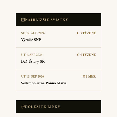
NAJBLIŽŠIE SVIATKY
SO 29. AUG 2026
O 3 TÝŽDNE
Výročie SNP
UT 1. SEP 2026
O 4 TÝŽDNE
Deň Ústavy SR
UT 15. SEP 2026
O 1 MES.
Sedembolestná Panna Mária
DÔLEŽITÉ LINKY