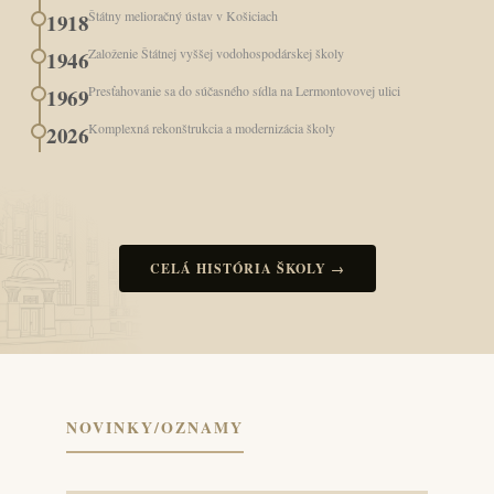
Štátny melioračný ústav v Košiciach
1918
Založenie Štátnej vyššej vodohospodárskej školy
1946
Presťahovanie sa do súčasného sídla na Lermontovovej ulici
1969
Komplexná rekonštrukcia a modernizácia školy
2026
CELÁ HISTÓRIA ŠKOLY →
NOVINKY/OZNAMY