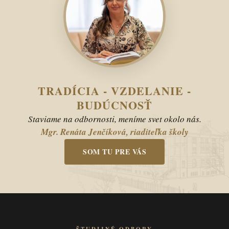
TRADÍCIA - VZDELANIE -
BUDÚCNOSŤ
Staviame na odbornosti, meníme svet okolo nás.
Mgr. Renáta Jenčíková, riaditeľka školy
SOM TU PRE VÁS