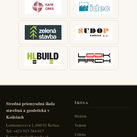
Stredná priemyselná škola
ŠKOLA
stavebná a geodetická v
História
Košiciach
Lermontovova 1, 040 01 Košice
Vedenie
Tel: +421 915 364 017
Učitelia
E-mail: stavke@stavke.sk