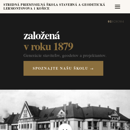
STREDNÁ PRIEMYSELNÁ ŠKOLA STAVEBNÁ A GEODETICKÁ
LERMONTOVOVA 1 KOŠICE
01
02
03
04
založená
v roku 1879
Generácie staviteľov, geodetov a projektantov.
SPOZNAJTE NAŠU ŠKOLU →