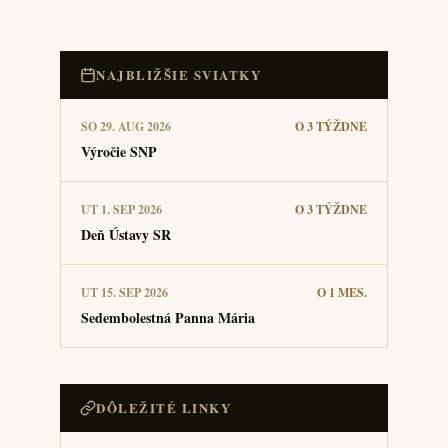
NAJBLIŽŠIE SVIATKY
SO 29. AUG 2026
O 3 TÝŽDNE
Výročie SNP
UT 1. SEP 2026
O 3 TÝŽDNE
Deň Ústavy SR
UT 15. SEP 2026
O 1 MES.
Sedembolestná Panna Mária
DÔLEŽITÉ LINKY