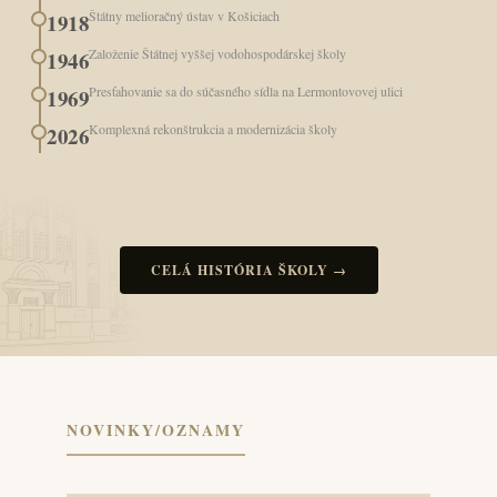
Štátny melioračný ústav v Košiciach
1918
Založenie Štátnej vyššej vodohospodárskej školy
1946
Presťahovanie sa do súčasného sídla na Lermontovovej ulici
1969
Komplexná rekonštrukcia a modernizácia školy
2026
CELÁ HISTÓRIA ŠKOLY →
NOVINKY/OZNAMY