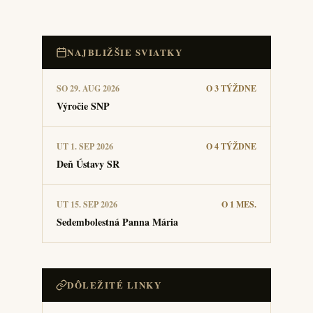
NAJBLIŽŠIE SVIATKY
SO 29. AUG 2026
O 3 TÝŽDNE
Výročie SNP
UT 1. SEP 2026
O 4 TÝŽDNE
Deň Ústavy SR
UT 15. SEP 2026
O 1 MES.
Sedembolestná Panna Mária
DÔLEŽITÉ LINKY