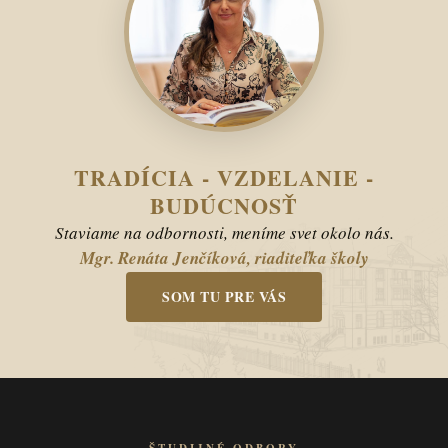
TRADÍCIA - VZDELANIE -
BUDÚCNOSŤ
Staviame na odbornosti, meníme svet okolo nás.
Mgr. Renáta Jenčíková, riaditeľka školy
SOM TU PRE VÁS