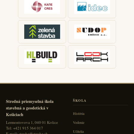
Stredná priemyselná škola
ŠKOLA
stavebná a geodetická v
História
Košiciach
Lermontovova 1, 040 01 Košice
Vedenie
Tel: +421 915 364 017
Učitelia
E-mail: stavke@stavke.sk