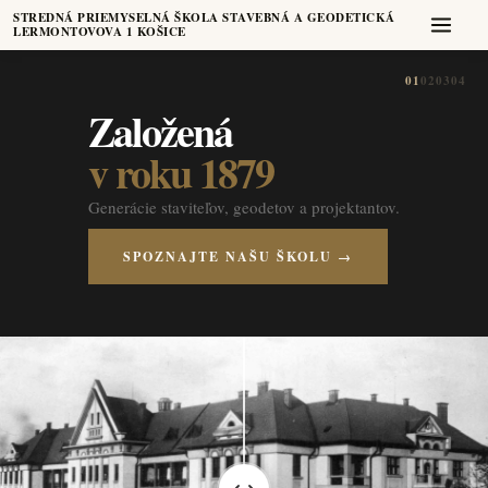
STREDNÁ PRIEMYSELNÁ ŠKOLA STAVEBNÁ A GEODETICKÁ
LERMONTOVOVA 1 KOŠICE
01
02
03
04
Založená
v roku 1879
Generácie staviteľov, geodetov a projektantov.
SPOZNAJTE NAŠU ŠKOLU →