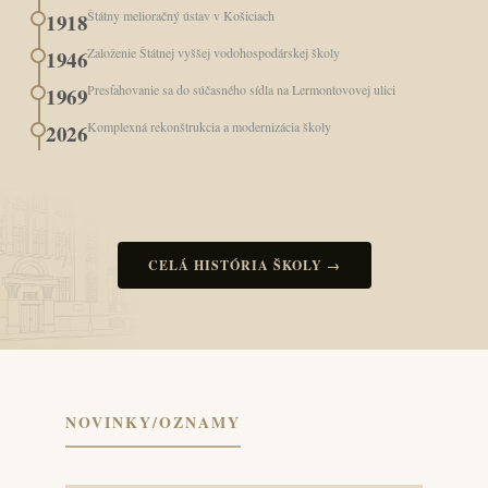
Štátny melioračný ústav v Košiciach
1918
Založenie Štátnej vyššej vodohospodárskej školy
1946
Presťahovanie sa do súčasného sídla na Lermontovovej ulici
1969
Komplexná rekonštrukcia a modernizácia školy
2026
CELÁ HISTÓRIA ŠKOLY →
NOVINKY/OZNAMY