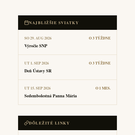
NAJBLIŽŠIE SVIATKY
SO 29. AUG 2026
O 3 TÝŽDNE
Výročie SNP
UT 1. SEP 2026
O 3 TÝŽDNE
Deň Ústavy SR
UT 15. SEP 2026
O 1 MES.
Sedembolestná Panna Mária
DÔLEŽITÉ LINKY