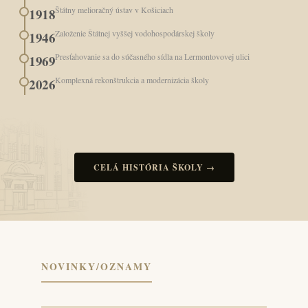
Štátny melioračný ústav v Košiciach
1918
Založenie Štátnej vyššej vodohospodárskej školy
1946
Presťahovanie sa do súčasného sídla na Lermontovovej ulici
1969
Komplexná rekonštrukcia a modernizácia školy
2026
CELÁ HISTÓRIA ŠKOLY →
NOVINKY/OZNAMY