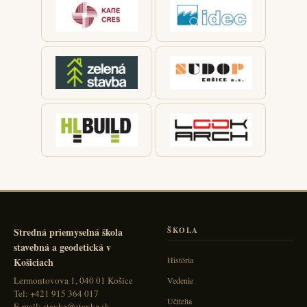
Stredná priemyselná škola
ŠKOLA
stavebná a geodetická v
História
Košiciach
Lermontovova 1, 040 01 Košice
Vedenie
Tel: +421 915 364 017
Učitelia
E-mail: stavke@stavke.sk