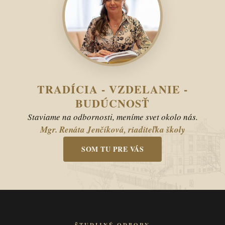
TRADÍCIA - VZDELANIE -
BUDÚCNOSŤ
Staviame na odbornosti, meníme svet okolo nás.
Mgr. Renáta Jenčíková, riaditeľka školy
SOM TU PRE VÁS