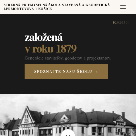
STREDNÁ PRIEMYSELNÁ ŠKOLA STAVEBNÁ A GEODETICKÁ
LERMONTOVOVA 1 KOŠICE
01
02
03
04
založená
v roku 1879
Generácie staviteľov, geodetov a projektantov.
SPOZNAJTE NAŠU ŠKOLU →