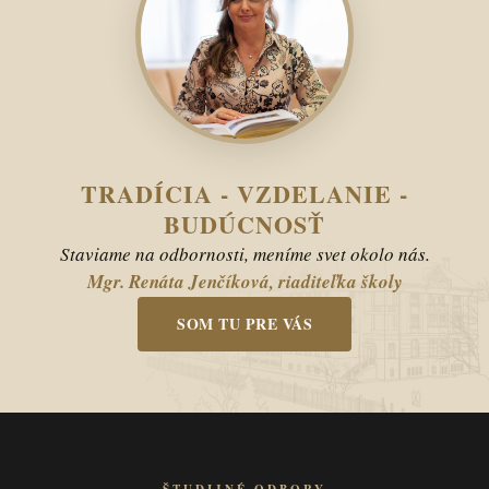
TRADÍCIA - VZDELANIE -
BUDÚCNOSŤ
Staviame na odbornosti, meníme svet okolo nás.
Mgr. Renáta Jenčíková, riaditeľka školy
SOM TU PRE VÁS