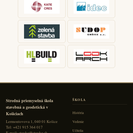
Stredná priemyselná škola
ŠKOLA
stavebná a geodetická v
História
Košiciach
Lermontovova 1, 040 01 Košice
Vedenie
Tel: +421 915 364 017
Učitelia
E-mail: stavke@stavke.sk