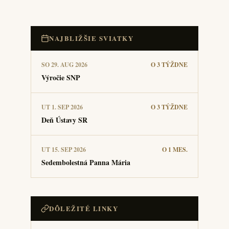
NAJBLIŽŠIE SVIATKY
SO 29. AUG 2026
O 3 TÝŽDNE
Výročie SNP
UT 1. SEP 2026
O 3 TÝŽDNE
Deň Ústavy SR
UT 15. SEP 2026
O 1 MES.
Sedembolestná Panna Mária
DÔLEŽITÉ LINKY