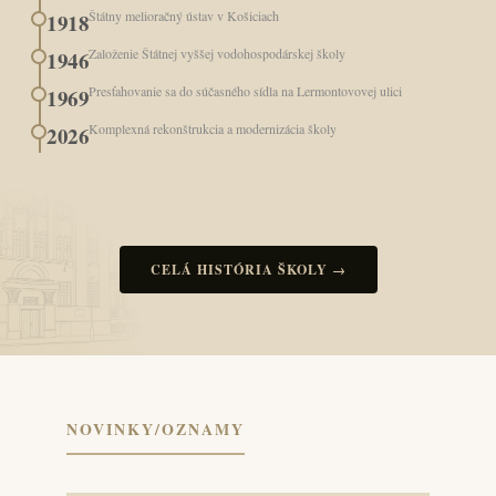
Štátny melioračný ústav v Košiciach
1918
Založenie Štátnej vyššej vodohospodárskej školy
1946
Presťahovanie sa do súčasného sídla na Lermontovovej ulici
1969
Komplexná rekonštrukcia a modernizácia školy
2026
CELÁ HISTÓRIA ŠKOLY →
NOVINKY/OZNAMY