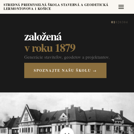
STREDNÁ PRIEMYSELNÁ ŠKOLA STAVEBNÁ A GEODETICKÁ
LERMONTOVOVA 1 KOŠICE
01
02
03
04
založená
v roku 1879
Generácie staviteľov, geodetov a projektantov.
SPOZNAJTE NAŠU ŠKOLU →