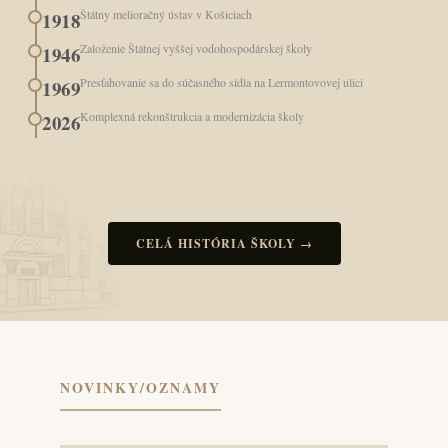
Štátny melioračný ústav v Košiciach
1918
Založenie Štátnej vyššej vodohospodárskej školy
1946
Presťahovanie sa do súčasného sídla na Lermontovovej ulici
1969
Komplexná rekonštrukcia a modernizácia školy
2026
CELÁ HISTÓRIA ŠKOLY →
NOVINKY/OZNAMY