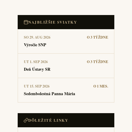
NAJBLIŽŠIE SVIATKY
SO 29. AUG 2026
O 3 TÝŽDNE
Výročie SNP
UT 1. SEP 2026
O 3 TÝŽDNE
Deň Ústavy SR
UT 15. SEP 2026
O 1 MES.
Sedembolestná Panna Mária
DÔLEŽITÉ LINKY