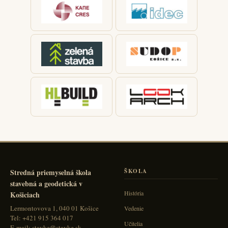
Stredná priemyselná škola
ŠKOLA
stavebná a geodetická v
História
Košiciach
Lermontovova 1, 040 01 Košice
Vedenie
Tel: +421 915 364 017
Učitelia
E-mail: stavke@stavke.sk