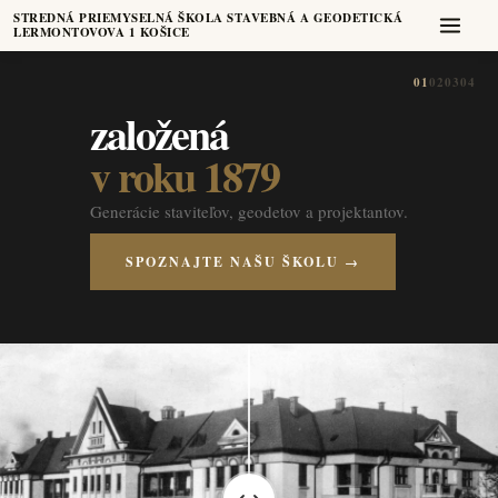
STREDNÁ PRIEMYSELNÁ ŠKOLA STAVEBNÁ A GEODETICKÁ
LERMONTOVOVA 1 KOŠICE
01
02
03
04
založená
v roku 1879
Generácie staviteľov, geodetov a projektantov.
SPOZNAJTE NAŠU ŠKOLU →