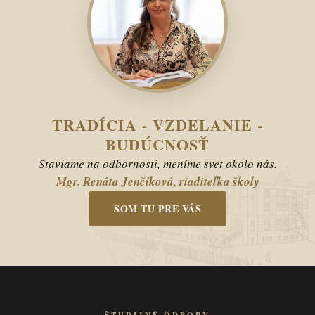
TRADÍCIA - VZDELANIE -
BUDÚCNOSŤ
Staviame na odbornosti, meníme svet okolo nás.
Mgr. Renáta Jenčíková, riaditeľka školy
SOM TU PRE VÁS