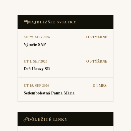
NAJBLIŽŠIE SVIATKY
SO 29. AUG 2026
O 3 TÝŽDNE
Výročie SNP
UT 1. SEP 2026
O 3 TÝŽDNE
Deň Ústavy SR
UT 15. SEP 2026
O 1 MES.
Sedembolestná Panna Mária
DÔLEŽITÉ LINKY