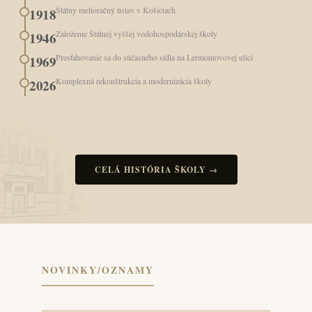
Štátny melioračný ústav v Košiciach
1918
Založenie Štátnej vyššej vodohospodárskej školy
1946
Presťahovanie sa do súčasného sídla na Lermontovovej ulici
1969
Komplexná rekonštrukcia a modernizácia školy
2026
CELÁ HISTÓRIA ŠKOLY →
NOVINKY/OZNAMY