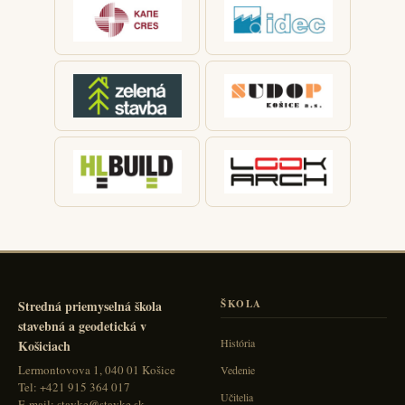
Stredná priemyselná škola
ŠKOLA
stavebná a geodetická v
História
Košiciach
Lermontovova 1, 040 01 Košice
Vedenie
Tel: +421 915 364 017
Učitelia
E-mail: stavke@stavke.sk