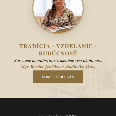
TRADÍCIA - VZDELANIE -
BUDÚCNOSŤ
Staviame na odbornosti, meníme svet okolo nás.
Mgr. Renáta Jenčíková, riaditeľka školy
SOM TU PRE VÁS