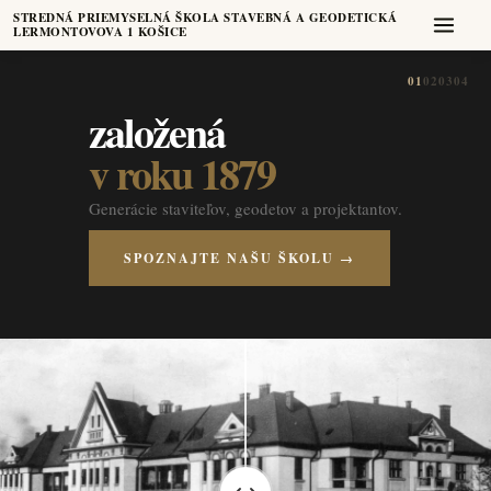
STREDNÁ PRIEMYSELNÁ ŠKOLA STAVEBNÁ A GEODETICKÁ
LERMONTOVOVA 1 KOŠICE
01
02
03
04
založená
v roku 1879
Generácie staviteľov, geodetov a projektantov.
SPOZNAJTE NAŠU ŠKOLU →