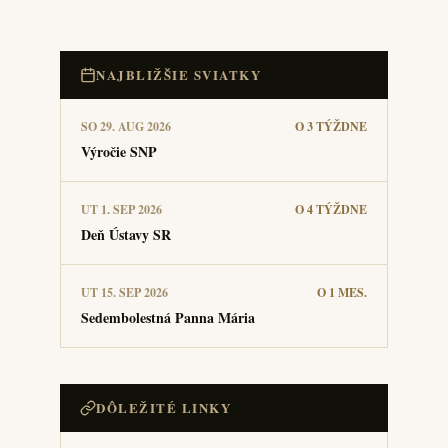
NAJBLIŽŠIE SVIATKY
SO 29. AUG 2026
O 3 TÝŽDNE
Výročie SNP
UT 1. SEP 2026
O 4 TÝŽDNE
Deň Ústavy SR
UT 15. SEP 2026
O 1 MES.
Sedembolestná Panna Mária
DÔLEŽITÉ LINKY