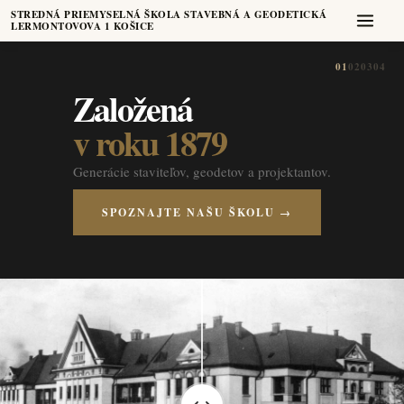
STREDNÁ PRIEMYSELNÁ ŠKOLA STAVEBNÁ A GEODETICKÁ
LERMONTOVOVA 1 KOŠICE
01
02
03
04
Založená
v roku 1879
Generácie staviteľov, geodetov a projektantov.
SPOZNAJTE NAŠU ŠKOLU →