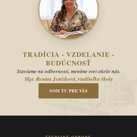
TRADÍCIA - VZDELANIE -
BUDÚCNOSŤ
Staviame na odbornosti, meníme svet okolo nás.
Mgr. Renáta Jenčíková, riaditeľka školy
SOM TU PRE VÁS