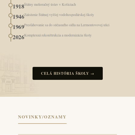
Štátny melioračný ústav v Košiciach
1918
Založenie Štátnej vyššej vodohospodárskej školy
1946
Presťahovanie sa do súčasného sídla na Lermontovovej ulici
1969
Komplexná rekonštrukcia a modernizácia školy
2026
CELÁ HISTÓRIA ŠKOLY →
NOVINKY/OZNAMY