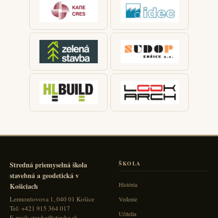
Stredná priemyselná škola
ŠKOLA
stavebná a geodetická v
História
Košiciach
Lermontovova 1, 040 01 Košice
Vedenie
Tel: +421 915 364 017
Učitelia
E-mail: stavke@stavke.sk